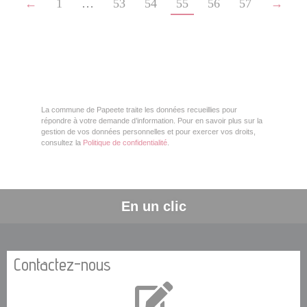
←
1
…
53
54
55
56
57
→
La commune de Papeete traite les données recueillies pour
répondre à votre demande d’information. Pour en savoir plus sur la
gestion de vos données personnelles et pour exercer vos droits,
consultez la
Politique de confidentialité
.
En un clic
Contactez-nous