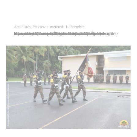
Actualités
,
Preview
mercredi 1 décembre
Ioana Tautu, conseillère municipale déléguée représentait Tavana Michel Buillard ce mercredi 1er décembre lors de l’inauguration du 14ème salon artisanal « Te noera a te Rima’i », en présence du ministre de l’Artisanat, Heremoana Maamatuaiahutapu, du chef des subdivisions administratives des Îles du Vent et des Îles Sous-le-Vent, Guy Fitzer et du président du CESEC, Eugène Sommers.…