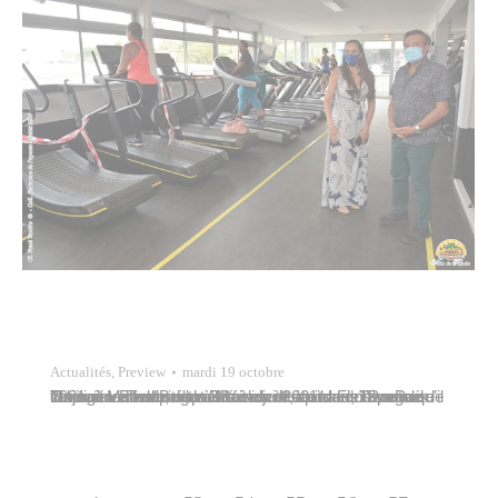
Actualités
,
Preview
mardi 19 octobre
Tavana Michel Buillard était invité, ce lundi 18 octobre 2021, à visiter le nouveau club de sport Fitness Park Tahiti ouvert depuis le 26 février 2021 dans l’avenue Georges-Bambridge à Mamao. Il était accompagné de Marcelino Teata, septième adjoint au maire. Parce qu’il connaît leurs vertus sanitaires et sociales, Tavana a toujours activement milité en…