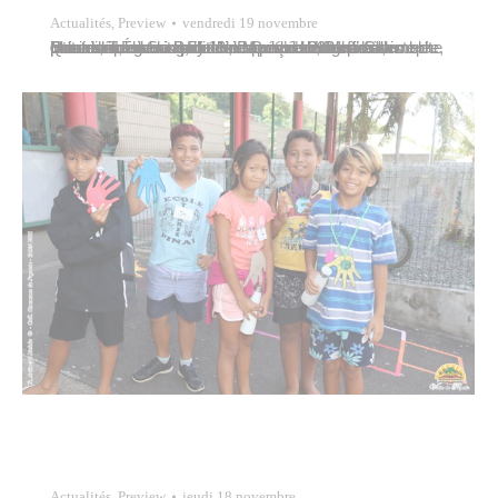
Actualités
,
Preview
vendredi 19 novembre
Quatre nouveaux académiciens étaient officiellement intronisés le vendredi 19 novembre 2021 à la présidence de la Polynésie française, en présence du président Édouard Fritch, du président de l’assemblée, Gaston Tong Sang, du vice-président Jean-Christophe Bouissou, du ministre de la Culture Heremoana Maamaatuaiahutapu et de Manouche Lehartel, conseillère municipale de Papeete déléguée à la culture, qui…
Actualités
,
Preview
jeudi 18 novembre