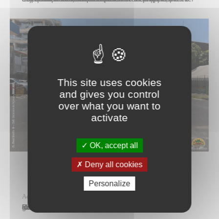
This site uses cookies
and gives you control
over what you want to
activate
OK, accept all
Deny all cookies
Personalize
Actualités
,
Preview
vendredi 22 octobre
Durant les mois de septembre et octobre 2021, des travaux de marquage au sol ont été réalisés dans la globalité de la rue du Commandant Chessé par les services de la commune. Cela a ainsi permis d’améliorer le stationnement ainsi que la circulation lors des manœuvres d’insertion aux extrémités de la rue. Le terre-plein central…