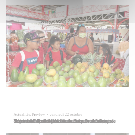
Actualités
,
Preview
vendredi 22 octobre
Une classe de CM1 de l’école Saint-Paul Sainte-Thérèse de Taunoa était à la découverte de Papeete ce jeudi 21 octobre 2021 sous la forme d’une randonnée urbaine. Une visite du marché municipal Mapuru a Paraita était de mise à cette occasion. Répartis par petits groupes de cinq et accompagnés d’un adulte, les élèves ont pris…