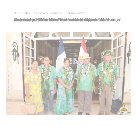
Actualités
,
Preview
vendredi 19 novembre
Manouche Lehartel, conseillère municipale déléguée à la culture, représentait Tavana Michel Buillard à l’ouverture officielle du 21e Salon du Livre à la Maison de la culture – Te Fare Tauhiti Nui, ce jeudi 18 novembre 2021, en présence du haut-commissaire, Dominique Sorain, de Heremoana Maamaatuaiahutapu, ministre de la Culture, de Yann Teagai, directeur de la…