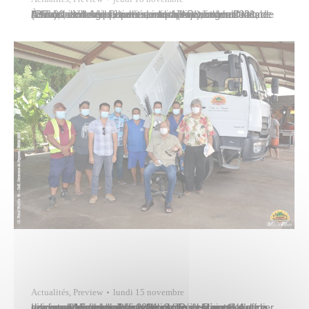
À l’occasion de la Journée internationale des Droits de l’enfant, et dans le cadre de son projet éducatif local (PEL), la Ville de Papeete, en partenariat avec l’association Agir pour l’insertion (API), organisait une rencontre inter-quartiers sur le thème des droits et devoirs de l’enfant, le mercredi 17 novembre 2021, de 13 h 30 à…
Actualités
,
Preview
lundi 15 novembre
Les services techniques de la Ville de Papeete disposent d’un nouveau camion. Paul Maiotui, premier adjoint au maire, l’a officiellement réceptionné le mercredi 15 novembre 2021. Suite à un appel d’offre sur les véhicules roulants, le choix s’est porté sur ce nouveau poids lourd à six roues en version 4×4 de la marque Mercedes-Benz qui…