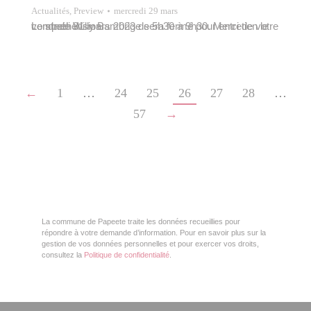
Actualités
,
Preview
mercredi 29 mars
Le stade Willy Bambrige sera fermé pour entretien le vendredi 31 mars 2023 de 5h30 à 9h30. Merci de votre compréhension.
←
1
…
24
25
26
27
28
…
57
→
La commune de Papeete traite les données recueillies pour
répondre à votre demande d’information. Pour en savoir plus sur la
gestion de vos données personnelles et pour exercer vos droits,
consultez la
Politique de confidentialité
.