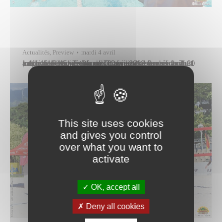
Actualités
,
Preview
mardi 4 avril
La piscine municipale de Tipaerui sera fermée au public vendredi 7 et lundi 10 avril 2023 en raison du long week-end de Pâques. Ouverture samedi 8 pour une compétition et au public dimanche 9 avril de 7h30 à 11h45. Réouverture aux horaires habituels mardi 11 avril à 11 h 45.
This site uses cookies
and gives you control
over what you want to
activate
OK, accept all
Deny all cookies