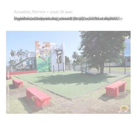
Actualités
,
Preview
jeudi 30 mars
La Ville de Papeete organisait du 27 au 29 mars 2023 le deuxième concours annuel du plus beau stand du marché municipal. Intitulé « ‘Upa’upa i te Makete no Papeete », ce concours confrontait entre eux divers secteurs d’activité du marché : textile, firifiri – fruits & légumes, vannerie, bijouterie, fleurs, curios et bijouterie fantaisie, sur le…