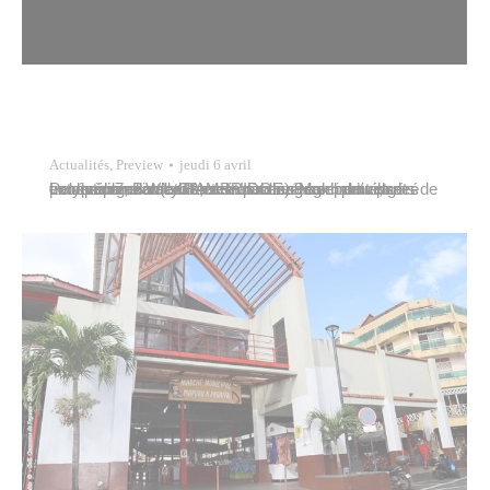
Actualités
,
Preview
jeudi 6 avril
Le complexe Willy BAMBRIDGE sera exceptionnellement fermé aux usagers habituels les vendredi 7, samedi 8 et dimanche 9 avril pour la Polynesian Battle Games. L’accès réglementé, géré par les organisateurs, sera réservé aux participants de cet évènement (athlètes et public). Merci de votre compréhension.