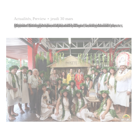
Actualités
,
Preview
jeudi 30 mars
Maeva Colombani, adjointe déléguée à l’éducation, représentait Tavana Michel Buillard, maire de Papeete, lors de l’inauguration officielle d’une fresque murale géante à l’école Taimoana de Taunoa, ce jeudi 30 mars 2023. Georges Vanffaut, directeur de l’ecole Taimoana et membre du conseil municipal de la commune de Papeete et quelques élèves ont accueillis Naea Bennett, ministre…