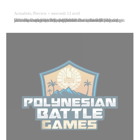
Actualités
,
Preview
mercredi 12 avril
Dans le cadre de son projet éducatif local (PEL), la Ville de Papeete, en partenariat avec l’association Agir pour l’insertion (API), organisait durant les vacances scolaires du 3 au 14 avril 2023 des activités physiques et ludiques en faveur d’enfants des quartiers prioritaires âgés de 6 à 12 ans. Près de 240 enfants, soit une…