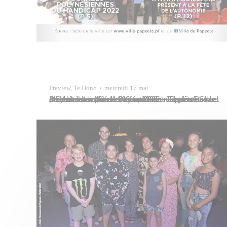
Preview
,
Te Hono
mercredi 17 mai
A la Une : La ville de Papeete célèbre la fête des mères et des pères au marché municipal – Au conseil municipal du 21 juin 2022 – Journées Polynésiennes du Handicap 2022 – La promenade de Motu Uta officiellement ouverte – Papeete Street Market sur le thème 100% vahine – Tavana Buillard présent à…