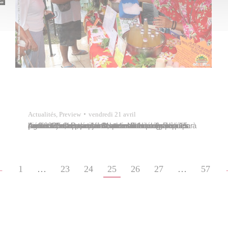
Actualités
,
Preview
vendredi 21 avril
Agnès Champs, adjointe au maire déléguée au commerce, représentait la commune de Papeete à l’ouverture du premier Matete Natura organisé par l’association Papeete-Centre -ville ce samedi 15 avril 2023 dans la promenade de Nice (voie piétonne). Ce marché de plein air a permis à des professionnels, artisans, associations de producteurs et transformateurs locaux impliqués dans…
←
1
…
23
24
25
26
27
…
57