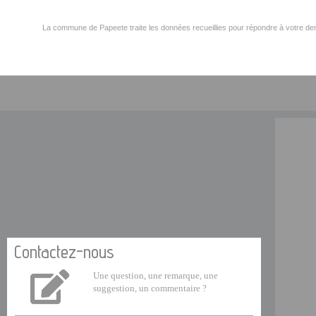
La commune de Papeete traite les données recueillies pour répondre à votre dem
Contactez-nous
Une question, une remarque, une
suggestion, un commentaire ?