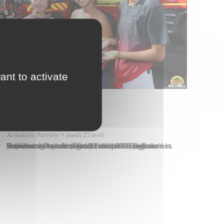
ant to activate
Actualités
,
Preview
mardi 25 avril
Les élèves des classes de seconde 1, 2, 3 et de la Terminale générale (Tgen) 1 du lycée Diadème à Pirae se sont réunis aux abords de la rivière Papeava à Papeete lundi 17 avril 2023 pour un troisième lancer de « Genki balls ». Il s’agit de boulettes de terre contenant des micro-organismes actifs…