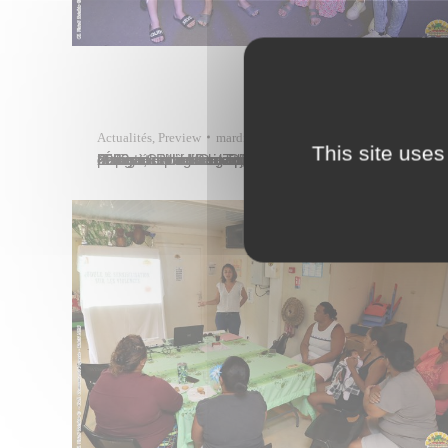
Actualités
,
Preview
mardi 9 mai
This site uses
Maeva Colombani, adjointe au maire de Papeete déléguée à l’éducation, assistait, vendredi 5 mai 2023, à la première édition de la Nuit des talents 2023 au collège de Tipaerui, en présence notamment de Benoît Montaubric, principal du collège, et de Marie Goëtz-Georges, inspectrice de l’Éducation nationale pour la circonscription Papeete-Pirae. Organisé par l’association des parents…