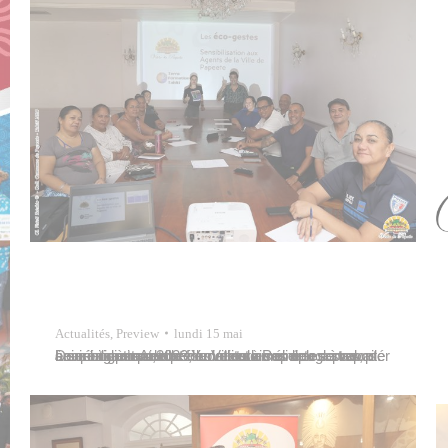
Actualités
,
Preview
lundi 15 mai
Les écogestes sont des attitudes simples à adopter au quotidien pour préserver et améliorer son environnement, chez soi ou sur son lieu de travail. De mars à mai 2023, la Ville de Papeete a proposé à ses agents une série de sessions de sensibilisation et de formation à ces écogestes, animées par Adeline Yvon et…