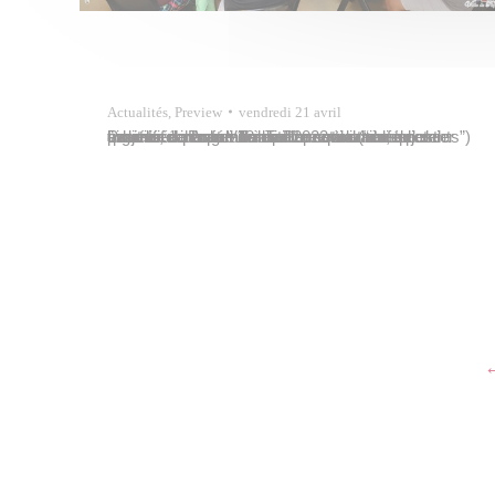
Actualités
,
Preview
vendredi 21 avril
Pouvoir échanger tranquillement sur un sujet de société, dans une ambiance conviviale, tel est l’objectif de l’opération taofe metua (“café-parents”) organisée par la Ville de Papeete dont le premier avait lieu le mardi 18 avril 2023 à la maison de quartier de Puatehu à Titioro sur le thème des violences intrafamiliales. Une quinzaine de parents…