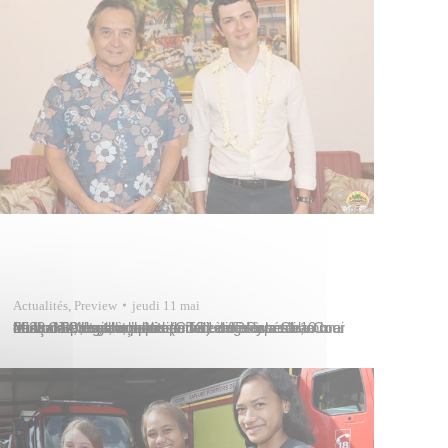
Actualités
,
Preview
jeudi 11 mai
M. Luca Vergallo, auditeur de 1ère classe à la Cour des comptes, actuellement en stage à la Chambre territoriale des comptes (CTC) de Polynésie française, était reçu par le maire de Papeete, Michel Buillard, à l’hôtel de ville ce mercredi 10 mai 2023. M. Vergallo participe aux différents travaux de la CTC, notamment sur la…