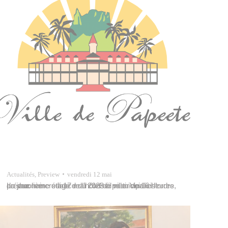
Actualités
,
Preview
vendredi 12 mai
La prochaine séance du conseil municipal est prévue mercredi 17 mai 2023 à partir de 16 heures, au deuxième étage de l’hôtel de ville. Voir ici l’ordre du jour.