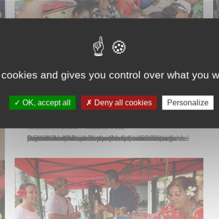
 cookies and gives you control over what you w
OK, accept all
Deny all cookies
Personalize
Actualités
,
Preview
vendredi 5 mai
Douze habitants des quartiers prioritaires de Papeete ont bénéficié d’un atelier culinaire « Feuilles et fleurs comestibles du fenua » organisé par la Ville de Papeete ce jeudi 4 mai 2023 à la maison de quartier Papareva sur les hauteurs de La Mission. Durant cette initiation animée par Camille Lievens, naturopathe et professionnelle de la permaculture au…