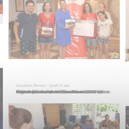
Actualités
,
Preview
jeudi 11 mai
Maire Tetohu et Swan Hirlemann, vice-champions du monde cadets de voile sur Nacra 15 en février 2023 en Floride, ont été sélectionnés par la Ville de Papeete pour la représenter comme ambassadeurs lors de la prochaine Tahiti Pearl Regatta qui aura lieu du 17 au 20 mai 2023 à Raiatea et Tahaa. Maire Tetohu était…