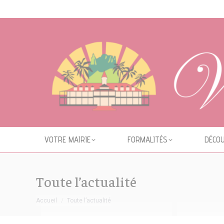
Cookies management panel
VOTRE MAIRIE
FORMALITÉS
DÉCOU
Toute l’actualité
Vous êtes ici :
Accueil
Toute l’actualité