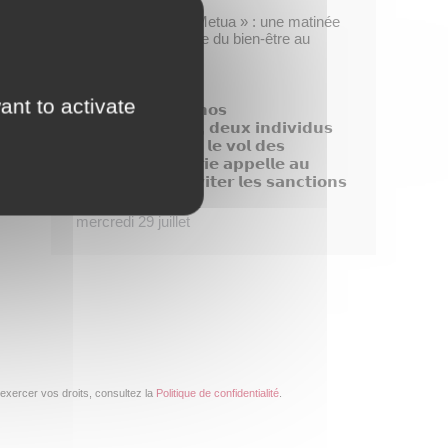
Opération « Taofe Metua » : une matinée
placée sous le signe du bien-être au
féminin
mercredi 29 juillet
ant to activate
𝗗𝗶𝘀𝗽𝗮𝗿𝗶𝘁𝗶𝗼𝗻 𝗱𝗲 𝗻𝗼𝘀
𝗯𝗼𝘂𝗴𝗮𝗶𝗻𝘃𝗶𝗹𝗹𝗶𝗲𝗿𝘀, 𝗱𝗲𝘂𝘅 𝗶𝗻𝗱𝗶𝘃𝗶𝗱𝘂𝘀
𝗶𝗱𝗲𝗻𝘁𝗶𝗳𝗶é𝘀 𝗮𝗽𝗿é𝘀 𝗹𝗲 𝘃𝗼𝗹 𝗱𝗲𝘀
𝗽𝗹𝗮𝗻𝘁𝗲𝘀, 𝗹𝗮 𝗺𝗮𝗶𝗿𝗶𝗲 𝗮𝗽𝗽𝗲𝗹𝗹𝗲 𝗮𝘂
𝗰𝗶𝘃𝗶𝘀𝗺𝗲 𝗽𝗼𝘂𝗿 é𝘃𝗶𝘁𝗲𝗿 𝗹𝗲𝘀 𝘀𝗮𝗻𝗰𝘁𝗶𝗼𝗻𝘀
!
mercredi 29 juillet
exercer vos droits, consultez la
Politique de confidentialité
.