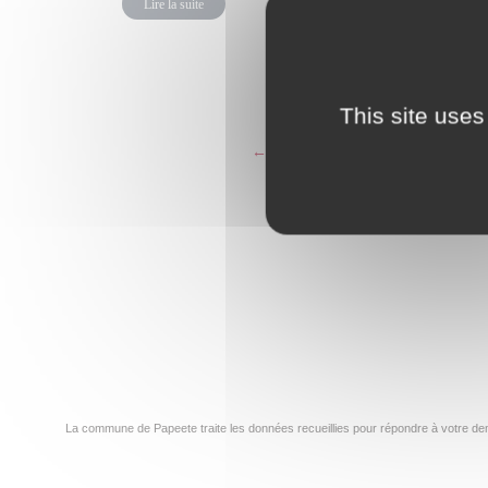
Lire la suite
Lire la su
This site uses
←
1
…
116
117
La commune de Papeete traite les données recueillies pour répondre à votre dem