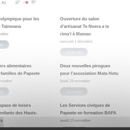
 olympique pour les
Ouverture du salon
e Taimoana
d’artisanat Te Noera a te
rima’i à Mamao
embre
mercredi 1 décembre
ite
Lire la suite
ers alimentaires
Deux nouvelles pirogues
 familles de Papeete
pour l’association Mata Hotu
ovembre
lundi 29 novembre
ite
Lire la suite
pace de loisirs
Les Services civiques de
enfants des Hauts-
Papeete en formation BAFA
ns
mardi 23 novembre
4 novembre