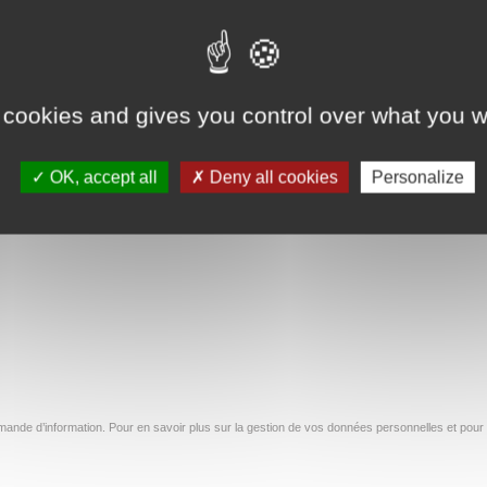
Lire la suite
ite
 cookies and gives you control over what you w
118
119
120
…
154
→
OK, accept all
Deny all cookies
Personalize
ande d’information. Pour en savoir plus sur la gestion de vos données personnelles et pour 