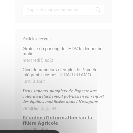
Articles récents
Gratuité du parking de l’HDV le dimanche
matin
mercredi 5 août
Cinq demandeurs d’emploi de Papeete
intègrent le dispositif TIATURI AMO
lundi 3 août
𝑫𝒆𝒖𝒙 𝒔𝒂𝒑𝒆𝒖𝒓𝒔-𝒑𝒐𝒎𝒑𝒊𝒆𝒓𝒔 𝒅𝒆 𝑷𝒂𝒑𝒆𝒆𝒕𝒆 𝒂𝒖𝒙
𝒄𝒐̂𝒕𝒆́𝒔 𝒅𝒖 𝒅𝒆́𝒕𝒂𝒄𝒉𝒆𝒎𝒆𝒏𝒕 𝒑𝒐𝒍𝒚𝒏𝒆́𝒔𝒊𝒆𝒏 𝒆𝒏 𝒓𝒆𝒏𝒇𝒐𝒓𝒕
𝒅𝒆𝒔 𝒆́𝒒𝒖𝒊𝒑𝒆𝒔 𝒎𝒐𝒃𝒊𝒍𝒊𝒔𝒆́𝒆𝒔 𝒅𝒂𝒏𝒔 𝒍’𝑯𝒆𝒙𝒂𝒈𝒐𝒏𝒆
vendredi 31 juillet
𝗥é𝘂𝗻𝗶𝗼𝗻 𝗱’𝗶𝗻𝗳𝗼𝗿𝗺𝗮𝘁𝗶𝗼𝗻 𝘀𝘂𝗿 𝗹𝗮
𝗳𝗶𝗹𝗶è𝗿𝗲 𝗔𝗴𝗿𝗶𝗰𝗼𝗹𝗲
jeudi 30 juillet