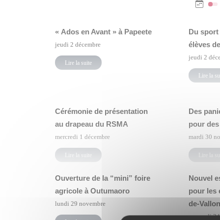
« Ados en Avant » à Papeete
Du sport
élèves d
jeudi 2 décembre
jeudi 2 déc
Lire la suite
Lire la su
Cérémonie de présentation
Des pani
au drapeau du RSMA
pour des
mercredi 1 décembre
mardi 30 n
Lire la suite
Lire la su
Ouverture de la “mini” foire
Nouvel es
agricole à Outumaoro
pour les 
de-Vallo
lundi 29 novembre
mercredi 2