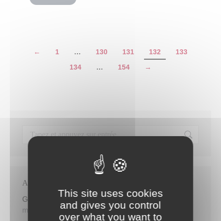
←
1
…
130
131
132
133
134
…
154
→
Articles récents
This site uses cookies
Gratuité du parking de l’HDV le dimanche matin
and gives you control
mercredi 5 août
over what you want to