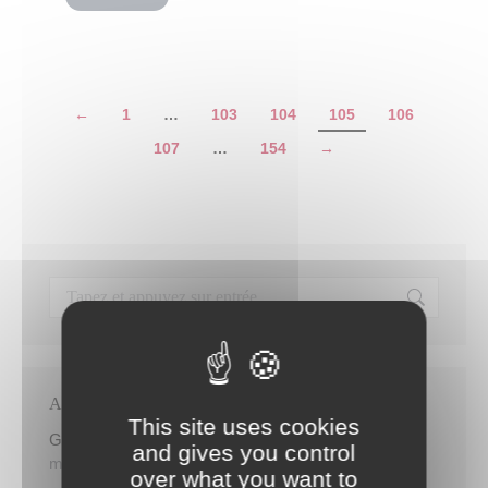
←
1
…
103
104
105
106
107
…
154
→
Articles récents
This site uses cookies
Gratuité du parking de l’HDV le dimanche matin
and gives you control
mercredi 5 août
over what you want to