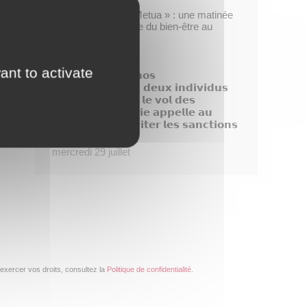
Opération « Taofe Metua » : une matinée
placée sous le signe du bien-être au
féminin
mercredi 29 juillet
ant to activate
𝗗𝗶𝘀𝗽𝗮𝗿𝗶𝘁𝗶𝗼𝗻 𝗱𝗲 𝗻𝗼𝘀
𝗯𝗼𝘂𝗴𝗮𝗶𝗻𝘃𝗶𝗹𝗹𝗶𝗲𝗿𝘀, 𝗱𝗲𝘂𝘅 𝗶𝗻𝗱𝗶𝘃𝗶𝗱𝘂𝘀
𝗶𝗱𝗲𝗻𝘁𝗶𝗳𝗶é𝘀 𝗮𝗽𝗿é𝘀 𝗹𝗲 𝘃𝗼𝗹 𝗱𝗲𝘀
𝗽𝗹𝗮𝗻𝘁𝗲𝘀, 𝗹𝗮 𝗺𝗮𝗶𝗿𝗶𝗲 𝗮𝗽𝗽𝗲𝗹𝗹𝗲 𝗮𝘂
𝗰𝗶𝘃𝗶𝘀𝗺𝗲 𝗽𝗼𝘂𝗿 é𝘃𝗶𝘁𝗲𝗿 𝗹𝗲𝘀 𝘀𝗮𝗻𝗰𝘁𝗶𝗼𝗻𝘀
!
mercredi 29 juillet
exercer vos droits, consultez la
Politique de confidentialité
.