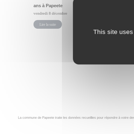
ans à Papeete
les quart
vendredi 8 décembre
vendredi 8
Lire la suite
Lire la su
This site uses
←
1
…
65
66
La commune de Papeete traite les données recueillies pour répondre à votre dem