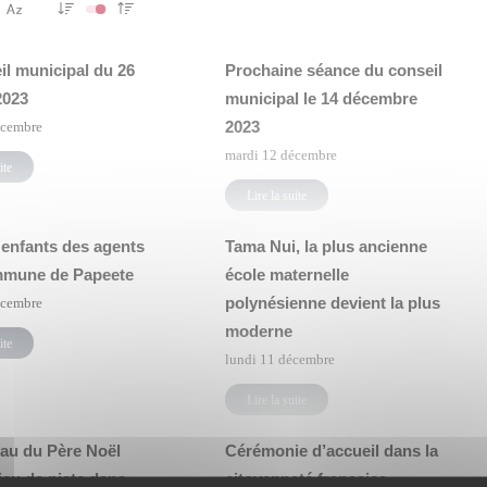
il municipal du 26
Prochaine séance du conseil
2023
municipal le 14 décembre
2023
écembre
mardi 12 décembre
ite
Lire la suite
 enfants des agents
Tama Nui, la plus ancienne
mmune de Papeete
école maternelle
polynésienne devient la plus
écembre
moderne
ite
lundi 11 décembre
Lire la suite
eau du Père Noël
Cérémonie d’accueil dans la
jeu de piste dans
citoyenneté française