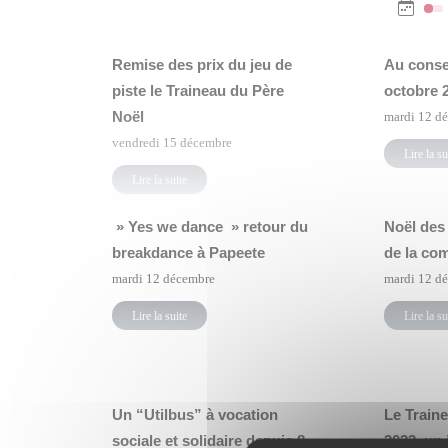
Remise des prix du jeu de
Au conse
piste le Traineau du Père
octobre 
Noël
mardi 12 d
vendredi 15 décembre
Lire la su
Lire la suite
» Yes we dance » retour du
Noël des
breakdance à Papeete
de la co
mardi 12 décembre
mardi 12 d
Lire la suite
Lire la su
Un “Utilbus” à vocation
Le Train
sociale et solidaire depuis 8
2023, un 