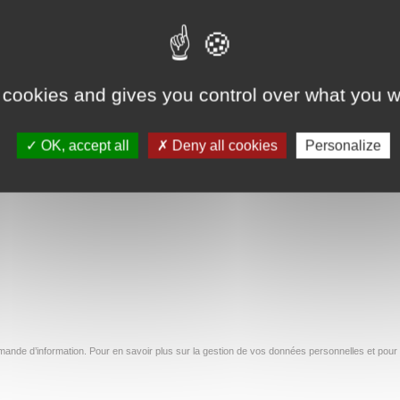
iers de Papeete
jeudi 7 décembre
 décembre
Lire la suite
ite
 cookies and gives you control over what you w
OK, accept all
Deny all cookies
Personalize
67
68
69
…
154
→
ande d’information. Pour en savoir plus sur la gestion de vos données personnelles et pour 