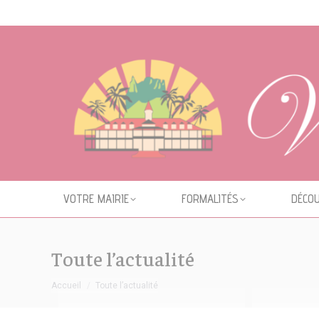
Cookies management panel
VOTRE MAIRIE
FORMALITÉS
DÉCOU
Toute l’actualité
Vous êtes ici :
Accueil
Toute l’actualité