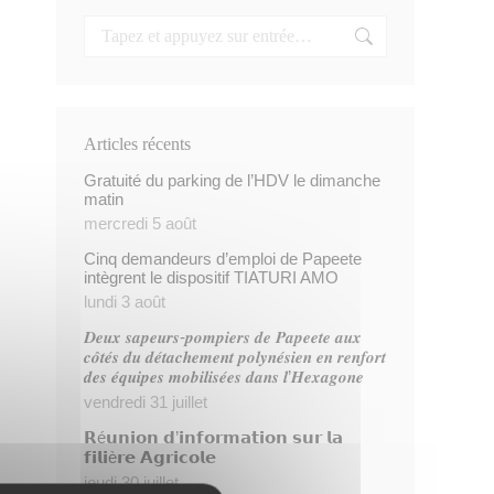
Articles récents
Gratuité du parking de l’HDV le dimanche
matin
mercredi 5 août
Cinq demandeurs d’emploi de Papeete
intègrent le dispositif TIATURI AMO
lundi 3 août
𝑫𝒆𝒖𝒙 𝒔𝒂𝒑𝒆𝒖𝒓𝒔-𝒑𝒐𝒎𝒑𝒊𝒆𝒓𝒔 𝒅𝒆 𝑷𝒂𝒑𝒆𝒆𝒕𝒆 𝒂𝒖𝒙
𝒄𝒐̂𝒕𝒆́𝒔 𝒅𝒖 𝒅𝒆́𝒕𝒂𝒄𝒉𝒆𝒎𝒆𝒏𝒕 𝒑𝒐𝒍𝒚𝒏𝒆́𝒔𝒊𝒆𝒏 𝒆𝒏 𝒓𝒆𝒏𝒇𝒐𝒓𝒕
𝒅𝒆𝒔 𝒆́𝒒𝒖𝒊𝒑𝒆𝒔 𝒎𝒐𝒃𝒊𝒍𝒊𝒔𝒆́𝒆𝒔 𝒅𝒂𝒏𝒔 𝒍’𝑯𝒆𝒙𝒂𝒈𝒐𝒏𝒆
vendredi 31 juillet
𝗥é𝘂𝗻𝗶𝗼𝗻 𝗱’𝗶𝗻𝗳𝗼𝗿𝗺𝗮𝘁𝗶𝗼𝗻 𝘀𝘂𝗿 𝗹𝗮
𝗳𝗶𝗹𝗶è𝗿𝗲 𝗔𝗴𝗿𝗶𝗰𝗼𝗹𝗲
jeudi 30 juillet