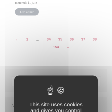
mercredi 11 juin
Lire la suite
←
1
…
34
35
36
37
38
…
154
→
This site uses cookies
Articles récents
and gives you control