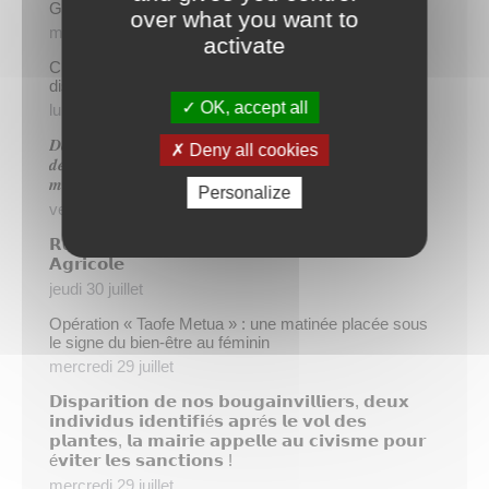
Gratuité du parking de l’HDV le dimanche matin
over what you want to
mercredi 5 août
activate
Cinq demandeurs d’emploi de Papeete intègrent le
dispositif TIATURI AMO
OK, accept all
lundi 3 août
𝑫𝒆𝒖𝒙 𝒔𝒂𝒑𝒆𝒖𝒓𝒔-𝒑𝒐𝒎𝒑𝒊𝒆𝒓𝒔 𝒅𝒆 𝑷𝒂𝒑𝒆𝒆𝒕𝒆 𝒂𝒖𝒙 𝒄𝒐̂𝒕𝒆́𝒔 𝒅𝒖
Deny all cookies
𝒅𝒆́𝒕𝒂𝒄𝒉𝒆𝒎𝒆𝒏𝒕 𝒑𝒐𝒍𝒚𝒏𝒆́𝒔𝒊𝒆𝒏 𝒆𝒏 𝒓𝒆𝒏𝒇𝒐𝒓𝒕 𝒅𝒆𝒔 𝒆́𝒒𝒖𝒊𝒑𝒆𝒔
𝒎𝒐𝒃𝒊𝒍𝒊𝒔𝒆́𝒆𝒔 𝒅𝒂𝒏𝒔 𝒍’𝑯𝒆𝒙𝒂𝒈𝒐𝒏𝒆
Personalize
vendredi 31 juillet
𝗥é𝘂𝗻𝗶𝗼𝗻 𝗱’𝗶𝗻𝗳𝗼𝗿𝗺𝗮𝘁𝗶𝗼𝗻 𝘀𝘂𝗿 𝗹𝗮 𝗳𝗶𝗹𝗶è𝗿𝗲
𝗔𝗴𝗿𝗶𝗰𝗼𝗹𝗲
jeudi 30 juillet
Opération « Taofe Metua » : une matinée placée sous
le signe du bien-être au féminin
mercredi 29 juillet
𝗗𝗶𝘀𝗽𝗮𝗿𝗶𝘁𝗶𝗼𝗻 𝗱𝗲 𝗻𝗼𝘀 𝗯𝗼𝘂𝗴𝗮𝗶𝗻𝘃𝗶𝗹𝗹𝗶𝗲𝗿𝘀, 𝗱𝗲𝘂𝘅
𝗶𝗻𝗱𝗶𝘃𝗶𝗱𝘂𝘀 𝗶𝗱𝗲𝗻𝘁𝗶𝗳𝗶é𝘀 𝗮𝗽𝗿é𝘀 𝗹𝗲 𝘃𝗼𝗹 𝗱𝗲𝘀
𝗽𝗹𝗮𝗻𝘁𝗲𝘀, 𝗹𝗮 𝗺𝗮𝗶𝗿𝗶𝗲 𝗮𝗽𝗽𝗲𝗹𝗹𝗲 𝗮𝘂 𝗰𝗶𝘃𝗶𝘀𝗺𝗲 𝗽𝗼𝘂𝗿
é𝘃𝗶𝘁𝗲𝗿 𝗹𝗲𝘀 𝘀𝗮𝗻𝗰𝘁𝗶𝗼𝗻𝘀 !
mercredi 29 juillet