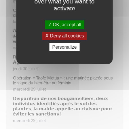
over what you want to
mercredi 5 août
activate
Cinq demandeurs d’emploi de Papeete intègrent le
dispositif TIATURI AMO
lundi 3 août
OK, accept all
𝑫𝒆𝒖𝒙 𝒔𝒂𝒑𝒆𝒖𝒓𝒔-𝒑𝒐𝒎𝒑𝒊𝒆𝒓𝒔 𝒅𝒆 𝑷𝒂𝒑𝒆𝒆𝒕𝒆 𝒂𝒖𝒙 𝒄𝒐̂𝒕𝒆́𝒔 𝒅𝒖
Deny all cookies
𝒅𝒆́𝒕𝒂𝒄𝒉𝒆𝒎𝒆𝒏𝒕 𝒑𝒐𝒍𝒚𝒏𝒆́𝒔𝒊𝒆𝒏 𝒆𝒏 𝒓𝒆𝒏𝒇𝒐𝒓𝒕 𝒅𝒆𝒔 𝒆́𝒒𝒖𝒊𝒑𝒆𝒔
𝒎𝒐𝒃𝒊𝒍𝒊𝒔𝒆́𝒆𝒔 𝒅𝒂𝒏𝒔 𝒍’𝑯𝒆𝒙𝒂𝒈𝒐𝒏𝒆
Personalize
vendredi 31 juillet
𝗥é𝘂𝗻𝗶𝗼𝗻 𝗱’𝗶𝗻𝗳𝗼𝗿𝗺𝗮𝘁𝗶𝗼𝗻 𝘀𝘂𝗿 𝗹𝗮 𝗳𝗶𝗹𝗶è𝗿𝗲
𝗔𝗴𝗿𝗶𝗰𝗼𝗹𝗲
jeudi 30 juillet
Opération « Taofe Metua » : une matinée placée sous
le signe du bien-être au féminin
mercredi 29 juillet
𝗗𝗶𝘀𝗽𝗮𝗿𝗶𝘁𝗶𝗼𝗻 𝗱𝗲 𝗻𝗼𝘀 𝗯𝗼𝘂𝗴𝗮𝗶𝗻𝘃𝗶𝗹𝗹𝗶𝗲𝗿𝘀, 𝗱𝗲𝘂𝘅
𝗶𝗻𝗱𝗶𝘃𝗶𝗱𝘂𝘀 𝗶𝗱𝗲𝗻𝘁𝗶𝗳𝗶é𝘀 𝗮𝗽𝗿é𝘀 𝗹𝗲 𝘃𝗼𝗹 𝗱𝗲𝘀
𝗽𝗹𝗮𝗻𝘁𝗲𝘀, 𝗹𝗮 𝗺𝗮𝗶𝗿𝗶𝗲 𝗮𝗽𝗽𝗲𝗹𝗹𝗲 𝗮𝘂 𝗰𝗶𝘃𝗶𝘀𝗺𝗲 𝗽𝗼𝘂𝗿
é𝘃𝗶𝘁𝗲𝗿 𝗹𝗲𝘀 𝘀𝗮𝗻𝗰𝘁𝗶𝗼𝗻𝘀 !
mercredi 29 juillet