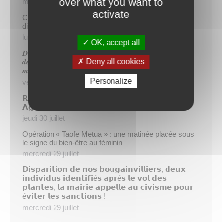
over what you want to
mercredi 5 août
activate
Cinq demandeurs d’emploi de Papeete intègrent le
dispositif TIATURI AMO
lundi 3 août
OK, accept all
𝑫𝒆𝒖𝒙 𝒔𝒂𝒑𝒆𝒖𝒓𝒔-𝒑𝒐𝒎𝒑𝒊𝒆𝒓𝒔 𝒅𝒆 𝑷𝒂𝒑𝒆𝒆𝒕𝒆 𝒂𝒖𝒙 𝒄𝒐̂𝒕𝒆́𝒔 𝒅𝒖
Deny all cookies
𝒅𝒆́𝒕𝒂𝒄𝒉𝒆𝒎𝒆𝒏𝒕 𝒑𝒐𝒍𝒚𝒏𝒆́𝒔𝒊𝒆𝒏 𝒆𝒏 𝒓𝒆𝒏𝒇𝒐𝒓𝒕 𝒅𝒆𝒔 𝒆́𝒒𝒖𝒊𝒑𝒆𝒔
𝒎𝒐𝒃𝒊𝒍𝒊𝒔𝒆́𝒆𝒔 𝒅𝒂𝒏𝒔 𝒍’𝑯𝒆𝒙𝒂𝒈𝒐𝒏𝒆
Personalize
vendredi 31 juillet
𝗥é𝘂𝗻𝗶𝗼𝗻 𝗱’𝗶𝗻𝗳𝗼𝗿𝗺𝗮𝘁𝗶𝗼𝗻 𝘀𝘂𝗿 𝗹𝗮 𝗳𝗶𝗹𝗶è𝗿𝗲
𝗔𝗴𝗿𝗶𝗰𝗼𝗹𝗲
jeudi 30 juillet
Opération « Taofe Metua » : une matinée placée sous
le signe du bien-être au féminin
mercredi 29 juillet
𝗗𝗶𝘀𝗽𝗮𝗿𝗶𝘁𝗶𝗼𝗻 𝗱𝗲 𝗻𝗼𝘀 𝗯𝗼𝘂𝗴𝗮𝗶𝗻𝘃𝗶𝗹𝗹𝗶𝗲𝗿𝘀, 𝗱𝗲𝘂𝘅
𝗶𝗻𝗱𝗶𝘃𝗶𝗱𝘂𝘀 𝗶𝗱𝗲𝗻𝘁𝗶𝗳𝗶é𝘀 𝗮𝗽𝗿é𝘀 𝗹𝗲 𝘃𝗼𝗹 𝗱𝗲𝘀
𝗽𝗹𝗮𝗻𝘁𝗲𝘀, 𝗹𝗮 𝗺𝗮𝗶𝗿𝗶𝗲 𝗮𝗽𝗽𝗲𝗹𝗹𝗲 𝗮𝘂 𝗰𝗶𝘃𝗶𝘀𝗺𝗲 𝗽𝗼𝘂𝗿
é𝘃𝗶𝘁𝗲𝗿 𝗹𝗲𝘀 𝘀𝗮𝗻𝗰𝘁𝗶𝗼𝗻𝘀 !
mercredi 29 juillet