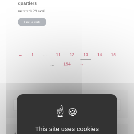
quartiers
mercredi 29 avril
Lire la suite
←
1
…
11
12
13
14
15
…
154
→
This site uses cookies