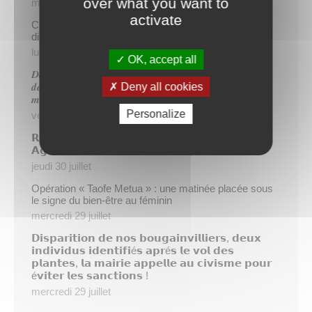
over what you want to
mercredi 5 août
activate
Cinq demandeurs d’emploi de Papeete intègrent le
dispositif TIATURI AMO
lundi 3 août
OK, accept all
𝑫𝒆𝒖𝒙 𝒔𝒂𝒑𝒆𝒖𝒓𝒔-𝒑𝒐𝒎𝒑𝒊𝒆𝒓𝒔 𝒅𝒆 𝑷𝒂𝒑𝒆𝒆𝒕𝒆 𝒂𝒖𝒙 𝒄𝒐̂𝒕𝒆́𝒔 𝒅𝒖
Deny all cookies
𝒅𝒆́𝒕𝒂𝒄𝒉𝒆𝒎𝒆𝒏𝒕 𝒑𝒐𝒍𝒚𝒏𝒆́𝒔𝒊𝒆𝒏 𝒆𝒏 𝒓𝒆𝒏𝒇𝒐𝒓𝒕 𝒅𝒆𝒔 𝒆́𝒒𝒖𝒊𝒑𝒆𝒔
𝒎𝒐𝒃𝒊𝒍𝒊𝒔𝒆́𝒆𝒔 𝒅𝒂𝒏𝒔 𝒍’𝑯𝒆𝒙𝒂𝒈𝒐𝒏𝒆
Personalize
vendredi 31 juillet
𝗥é𝘂𝗻𝗶𝗼𝗻 𝗱’𝗶𝗻𝗳𝗼𝗿𝗺𝗮𝘁𝗶𝗼𝗻 𝘀𝘂𝗿 𝗹𝗮 𝗳𝗶𝗹𝗶è𝗿𝗲
𝗔𝗴𝗿𝗶𝗰𝗼𝗹𝗲
jeudi 30 juillet
Opération « Taofe Metua » : une matinée placée sous
le signe du bien-être au féminin
mercredi 29 juillet
𝗗𝗶𝘀𝗽𝗮𝗿𝗶𝘁𝗶𝗼𝗻 𝗱𝗲 𝗻𝗼𝘀 𝗯𝗼𝘂𝗴𝗮𝗶𝗻𝘃𝗶𝗹𝗹𝗶𝗲𝗿𝘀, 𝗱𝗲𝘂𝘅
𝗶𝗻𝗱𝗶𝘃𝗶𝗱𝘂𝘀 𝗶𝗱𝗲𝗻𝘁𝗶𝗳𝗶é𝘀 𝗮𝗽𝗿é𝘀 𝗹𝗲 𝘃𝗼𝗹 𝗱𝗲𝘀
𝗽𝗹𝗮𝗻𝘁𝗲𝘀, 𝗹𝗮 𝗺𝗮𝗶𝗿𝗶𝗲 𝗮𝗽𝗽𝗲𝗹𝗹𝗲 𝗮𝘂 𝗰𝗶𝘃𝗶𝘀𝗺𝗲 𝗽𝗼𝘂𝗿
é𝘃𝗶𝘁𝗲𝗿 𝗹𝗲𝘀 𝘀𝗮𝗻𝗰𝘁𝗶𝗼𝗻𝘀 !
mercredi 29 juillet