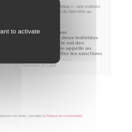
Opération « Taofe Metua » : une matinée
placée sous le signe du bien-être au
féminin
mercredi 29 juillet
ant to activate
𝗗𝗶𝘀𝗽𝗮𝗿𝗶𝘁𝗶𝗼𝗻 𝗱𝗲 𝗻𝗼𝘀
𝗯𝗼𝘂𝗴𝗮𝗶𝗻𝘃𝗶𝗹𝗹𝗶𝗲𝗿𝘀, 𝗱𝗲𝘂𝘅 𝗶𝗻𝗱𝗶𝘃𝗶𝗱𝘂𝘀
𝗶𝗱𝗲𝗻𝘁𝗶𝗳𝗶é𝘀 𝗮𝗽𝗿é𝘀 𝗹𝗲 𝘃𝗼𝗹 𝗱𝗲𝘀
𝗽𝗹𝗮𝗻𝘁𝗲𝘀, 𝗹𝗮 𝗺𝗮𝗶𝗿𝗶𝗲 𝗮𝗽𝗽𝗲𝗹𝗹𝗲 𝗮𝘂
𝗰𝗶𝘃𝗶𝘀𝗺𝗲 𝗽𝗼𝘂𝗿 é𝘃𝗶𝘁𝗲𝗿 𝗹𝗲𝘀 𝘀𝗮𝗻𝗰𝘁𝗶𝗼𝗻𝘀
!
mercredi 29 juillet
exercer vos droits, consultez la
Politique de confidentialité
.