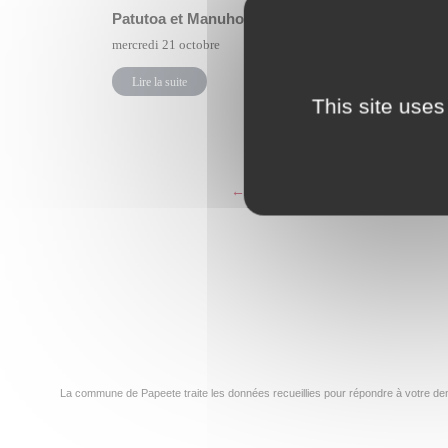
Patutoa et Manuhoe
vendredi 16
mercredi 21 octobre
Lire la su
Lire la suite
This site uses
←
1
…
138
139
La commune de Papeete traite les données recueillies pour répondre à votre dem