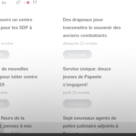
ouvre un centre
Des drapeaux pour
 pour les SDF à
transmettre le souvenir des
anciens combattants
 octobre
dimanche 25 octobre
ite
Lire la suite
 de nouvelles
Service civique: douze
pour lutter contre
jeunes de Papeete
19
s’engagent!
tobre
jeudi 22 octobre
ite
Lire la suite
fleurs de la
Sept nouveaux agents de
t, pensez à nos
police judiciaire adjoints à
 marché !
Papeete