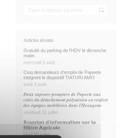
Articles récents
Gratuité du parking de l’HDV le dimanche
matin
mercredi 5 août
Cinq demandeurs d’emploi de Papeete
intègrent le dispositif TIATURI AMO
lundi 3 août
𝑫𝒆𝒖𝒙 𝒔𝒂𝒑𝒆𝒖𝒓𝒔-𝒑𝒐𝒎𝒑𝒊𝒆𝒓𝒔 𝒅𝒆 𝑷𝒂𝒑𝒆𝒆𝒕𝒆 𝒂𝒖𝒙
𝒄𝒐̂𝒕𝒆́𝒔 𝒅𝒖 𝒅𝒆́𝒕𝒂𝒄𝒉𝒆𝒎𝒆𝒏𝒕 𝒑𝒐𝒍𝒚𝒏𝒆́𝒔𝒊𝒆𝒏 𝒆𝒏 𝒓𝒆𝒏𝒇𝒐𝒓𝒕
𝒅𝒆𝒔 𝒆́𝒒𝒖𝒊𝒑𝒆𝒔 𝒎𝒐𝒃𝒊𝒍𝒊𝒔𝒆́𝒆𝒔 𝒅𝒂𝒏𝒔 𝒍’𝑯𝒆𝒙𝒂𝒈𝒐𝒏𝒆
vendredi 31 juillet
𝗥é𝘂𝗻𝗶𝗼𝗻 𝗱’𝗶𝗻𝗳𝗼𝗿𝗺𝗮𝘁𝗶𝗼𝗻 𝘀𝘂𝗿 𝗹𝗮
𝗳𝗶𝗹𝗶è𝗿𝗲 𝗔𝗴𝗿𝗶𝗰𝗼𝗹𝗲
jeudi 30 juillet