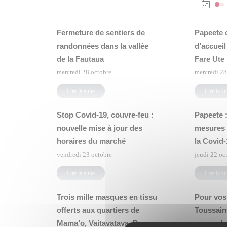
Fermeture de sentiers de
Papeete 
randonnées dans la vallée
d’accueil
de la Fautaua
Fare Ute
mercredi 28 octobre
mercredi 28
Lire la suite
Lire la su
Stop Covid-19, couvre-feu :
Papeete :
nouvelle mise à jour des
mesures 
horaires du marché
la Covid-
vendredi 23 octobre
jeudi 22 oc
Lire la suite
Lire la su
Trois mille masques en tissu
Pour vos 
offerts aux quartiers de
Toussain
Mama’o, Vaitavatava, Puea,
mama du