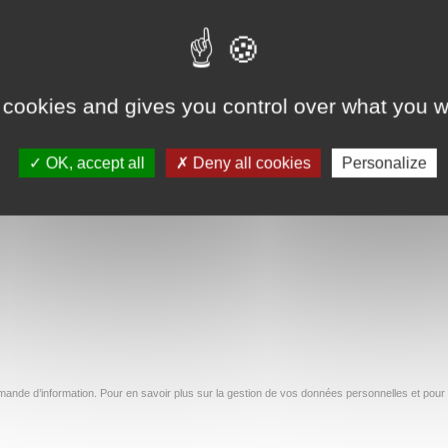
 octobre
vendredi 16 octobre
ite
Lire la suite
 cookies and gives you control over what you w
OK, accept all
Deny all cookies
Personalize
140
141
142
…
154
→
ande d’information. Pour en savoir plus sur la gestion de vos données personnelles et pour 