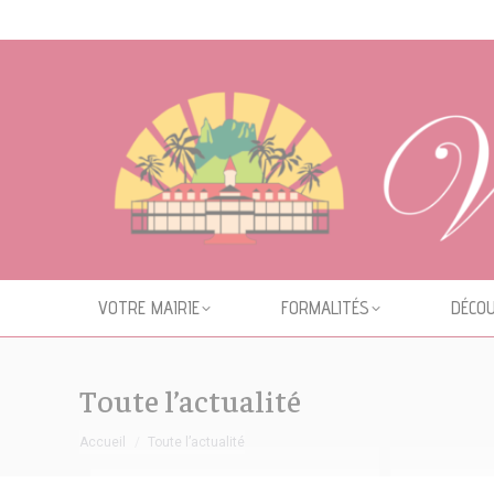
Cookies management panel
VOTRE MAIRIE
FORMALITÉS
DÉCOU
Toute l’actualité
Vous êtes ici :
Accueil
Toute l’actualité