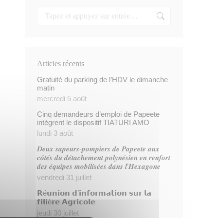
Articles récents
Gratuité du parking de l’HDV le dimanche
matin
mercredi 5 août
Cinq demandeurs d’emploi de Papeete
intègrent le dispositif TIATURI AMO
lundi 3 août
𝑫𝒆𝒖𝒙 𝒔𝒂𝒑𝒆𝒖𝒓𝒔-𝒑𝒐𝒎𝒑𝒊𝒆𝒓𝒔 𝒅𝒆 𝑷𝒂𝒑𝒆𝒆𝒕𝒆 𝒂𝒖𝒙
𝒄𝒐̂𝒕𝒆́𝒔 𝒅𝒖 𝒅𝒆́𝒕𝒂𝒄𝒉𝒆𝒎𝒆𝒏𝒕 𝒑𝒐𝒍𝒚𝒏𝒆́𝒔𝒊𝒆𝒏 𝒆𝒏 𝒓𝒆𝒏𝒇𝒐𝒓𝒕
𝒅𝒆𝒔 𝒆́𝒒𝒖𝒊𝒑𝒆𝒔 𝒎𝒐𝒃𝒊𝒍𝒊𝒔𝒆́𝒆𝒔 𝒅𝒂𝒏𝒔 𝒍’𝑯𝒆𝒙𝒂𝒈𝒐𝒏𝒆
vendredi 31 juillet
𝗥é𝘂𝗻𝗶𝗼𝗻 𝗱’𝗶𝗻𝗳𝗼𝗿𝗺𝗮𝘁𝗶𝗼𝗻 𝘀𝘂𝗿 𝗹𝗮
𝗳𝗶𝗹𝗶è𝗿𝗲 𝗔𝗴𝗿𝗶𝗰𝗼𝗹𝗲
jeudi 30 juillet