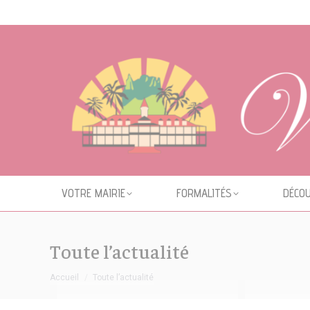
Cookies management panel
VOTRE MAIRIE
FORMALITÉS
DÉCOU
Toute l’actualité
Vous êtes ici :
Accueil
Toute l’actualité