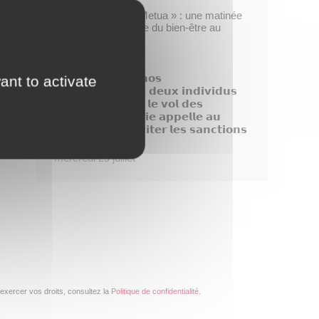
Opération « Taofe Metua » : une matinée
placée sous le signe du bien-être au
féminin
mercredi 29 juillet
𝗗𝗶𝘀𝗽𝗮𝗿𝗶𝘁𝗶𝗼𝗻 𝗱𝗲 𝗻𝗼𝘀
ant to activate
𝗯𝗼𝘂𝗴𝗮𝗶𝗻𝘃𝗶𝗹𝗹𝗶𝗲𝗿𝘀, 𝗱𝗲𝘂𝘅 𝗶𝗻𝗱𝗶𝘃𝗶𝗱𝘂𝘀
𝗶𝗱𝗲𝗻𝘁𝗶𝗳𝗶é𝘀 𝗮𝗽𝗿é𝘀 𝗹𝗲 𝘃𝗼𝗹 𝗱𝗲𝘀
𝗽𝗹𝗮𝗻𝘁𝗲𝘀, 𝗹𝗮 𝗺𝗮𝗶𝗿𝗶𝗲 𝗮𝗽𝗽𝗲𝗹𝗹𝗲 𝗮𝘂
𝗰𝗶𝘃𝗶𝘀𝗺𝗲 𝗽𝗼𝘂𝗿 é𝘃𝗶𝘁𝗲𝗿 𝗹𝗲𝘀 𝘀𝗮𝗻𝗰𝘁𝗶𝗼𝗻𝘀
!
mercredi 29 juillet
exercer vos droits, consultez la
Politique de confidentialité
.