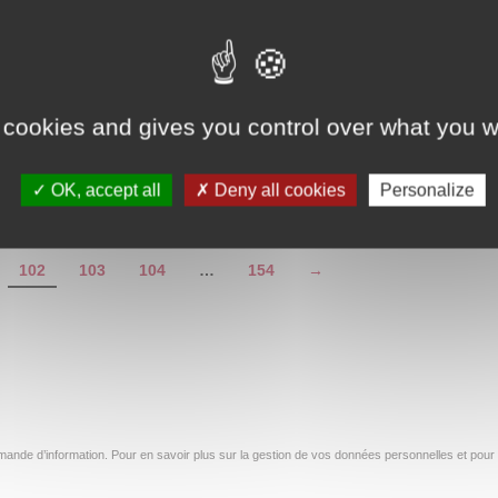
te
lundi 18 juillet
llet
Lire la suite
ite
 cookies and gives you control over what you w
OK, accept all
Deny all cookies
Personalize
102
103
104
…
154
→
ande d’information. Pour en savoir plus sur la gestion de vos données personnelles et pour 