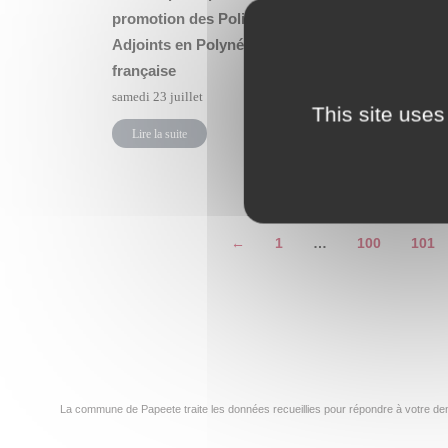
promotion des Policiers
no Papee
Adjoints en Polynésie
jeudi 21 jui
française
Lire la su
samedi 23 juillet
This site uses
Lire la suite
←
1
…
100
101
La commune de Papeete traite les données recueillies pour répondre à votre dem