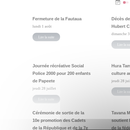
Fermeture de la Fautaua
Décès de
Hubert C
lundi 1 août
dimanche 31
Lire la suite
Lire la su
Journée récréative Social
Hura Tama
Police 2000 pour 200 enfants
culture a
de Papeete
jeudi 28 jui
jeudi 28 juillet
Lire la su
Lire la suite
Cérémonie de sortie de la
Tavana M
10e promotion des Cadets
soutient 
de la République et de la 7e
de la féd