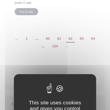
jeudi 11 mai
Lire la suite
←
1
…
80
81
82
83
84
…
154
→
This site uses cookies
Articles récents
and gives you control