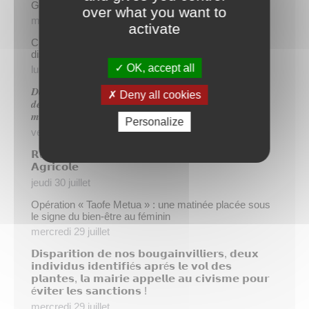
Gratuité du parking de l’HDV le dimanche matin
over what you want to
mercredi 5 août
activate
Cinq demandeurs d’emploi de Papeete intègrent le
dispositif TIATURI AMO
OK, accept all
lundi 3 août
𝑫𝒆𝒖𝒙 𝒔𝒂𝒑𝒆𝒖𝒓𝒔-𝒑𝒐𝒎𝒑𝒊𝒆𝒓𝒔 𝒅𝒆 𝑷𝒂𝒑𝒆𝒆𝒕𝒆 𝒂𝒖𝒙 𝒄𝒐̂𝒕𝒆́𝒔 𝒅𝒖
Deny all cookies
𝒅𝒆́𝒕𝒂𝒄𝒉𝒆𝒎𝒆𝒏𝒕 𝒑𝒐𝒍𝒚𝒏𝒆́𝒔𝒊𝒆𝒏 𝒆𝒏 𝒓𝒆𝒏𝒇𝒐𝒓𝒕 𝒅𝒆𝒔 𝒆́𝒒𝒖𝒊𝒑𝒆𝒔
𝒎𝒐𝒃𝒊𝒍𝒊𝒔𝒆́𝒆𝒔 𝒅𝒂𝒏𝒔 𝒍’𝑯𝒆𝒙𝒂𝒈𝒐𝒏𝒆
Personalize
vendredi 31 juillet
𝗥é𝘂𝗻𝗶𝗼𝗻 𝗱’𝗶𝗻𝗳𝗼𝗿𝗺𝗮𝘁𝗶𝗼𝗻 𝘀𝘂𝗿 𝗹𝗮 𝗳𝗶𝗹𝗶è𝗿𝗲
𝗔𝗴𝗿𝗶𝗰𝗼𝗹𝗲
jeudi 30 juillet
Opération « Taofe Metua » : une matinée placée sous
le signe du bien-être au féminin
mercredi 29 juillet
𝗗𝗶𝘀𝗽𝗮𝗿𝗶𝘁𝗶𝗼𝗻 𝗱𝗲 𝗻𝗼𝘀 𝗯𝗼𝘂𝗴𝗮𝗶𝗻𝘃𝗶𝗹𝗹𝗶𝗲𝗿𝘀, 𝗱𝗲𝘂𝘅
𝗶𝗻𝗱𝗶𝘃𝗶𝗱𝘂𝘀 𝗶𝗱𝗲𝗻𝘁𝗶𝗳𝗶é𝘀 𝗮𝗽𝗿é𝘀 𝗹𝗲 𝘃𝗼𝗹 𝗱𝗲𝘀
𝗽𝗹𝗮𝗻𝘁𝗲𝘀, 𝗹𝗮 𝗺𝗮𝗶𝗿𝗶𝗲 𝗮𝗽𝗽𝗲𝗹𝗹𝗲 𝗮𝘂 𝗰𝗶𝘃𝗶𝘀𝗺𝗲 𝗽𝗼𝘂𝗿
é𝘃𝗶𝘁𝗲𝗿 𝗹𝗲𝘀 𝘀𝗮𝗻𝗰𝘁𝗶𝗼𝗻𝘀 !
mercredi 29 juillet