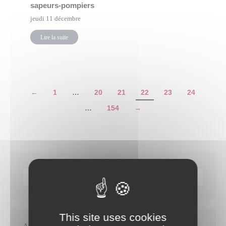
sapeurs-pompiers
jeudi 11 décembre
Lire la suite
←
1
…
20
21
22
23
24
…
154
→
This site uses cookies