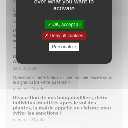
over what you want to
mercredi 5 août
activate
Cinq demandeurs d’emploi de Papeete intègrent le
dispositif TIATURI AMO
lundi 3 août
OK, accept all
𝑫𝒆𝒖𝒙 𝒔𝒂𝒑𝒆𝒖𝒓𝒔-𝒑𝒐𝒎𝒑𝒊𝒆𝒓𝒔 𝒅𝒆 𝑷𝒂𝒑𝒆𝒆𝒕𝒆 𝒂𝒖𝒙 𝒄𝒐̂𝒕𝒆́𝒔 𝒅𝒖
Deny all cookies
𝒅𝒆́𝒕𝒂𝒄𝒉𝒆𝒎𝒆𝒏𝒕 𝒑𝒐𝒍𝒚𝒏𝒆́𝒔𝒊𝒆𝒏 𝒆𝒏 𝒓𝒆𝒏𝒇𝒐𝒓𝒕 𝒅𝒆𝒔 𝒆́𝒒𝒖𝒊𝒑𝒆𝒔
𝒎𝒐𝒃𝒊𝒍𝒊𝒔𝒆́𝒆𝒔 𝒅𝒂𝒏𝒔 𝒍’𝑯𝒆𝒙𝒂𝒈𝒐𝒏𝒆
Personalize
vendredi 31 juillet
𝗥é𝘂𝗻𝗶𝗼𝗻 𝗱’𝗶𝗻𝗳𝗼𝗿𝗺𝗮𝘁𝗶𝗼𝗻 𝘀𝘂𝗿 𝗹𝗮 𝗳𝗶𝗹𝗶è𝗿𝗲
𝗔𝗴𝗿𝗶𝗰𝗼𝗹𝗲
jeudi 30 juillet
Opération « Taofe Metua » : une matinée placée sous
le signe du bien-être au féminin
mercredi 29 juillet
𝗗𝗶𝘀𝗽𝗮𝗿𝗶𝘁𝗶𝗼𝗻 𝗱𝗲 𝗻𝗼𝘀 𝗯𝗼𝘂𝗴𝗮𝗶𝗻𝘃𝗶𝗹𝗹𝗶𝗲𝗿𝘀, 𝗱𝗲𝘂𝘅
𝗶𝗻𝗱𝗶𝘃𝗶𝗱𝘂𝘀 𝗶𝗱𝗲𝗻𝘁𝗶𝗳𝗶é𝘀 𝗮𝗽𝗿é𝘀 𝗹𝗲 𝘃𝗼𝗹 𝗱𝗲𝘀
𝗽𝗹𝗮𝗻𝘁𝗲𝘀, 𝗹𝗮 𝗺𝗮𝗶𝗿𝗶𝗲 𝗮𝗽𝗽𝗲𝗹𝗹𝗲 𝗮𝘂 𝗰𝗶𝘃𝗶𝘀𝗺𝗲 𝗽𝗼𝘂𝗿
é𝘃𝗶𝘁𝗲𝗿 𝗹𝗲𝘀 𝘀𝗮𝗻𝗰𝘁𝗶𝗼𝗻𝘀 !
mercredi 29 juillet