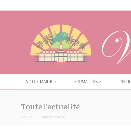
Cookies management panel
VOTRE MAIRIE
FORMALITÉS
DÉCOU
Toute l’actualité
Vous êtes ici :
Accueil
Toute l’actualité