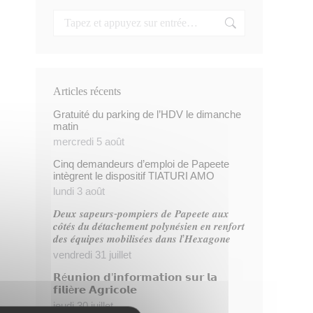
Articles récents
Gratuité du parking de l’HDV le dimanche
matin
mercredi 5 août
Cinq demandeurs d’emploi de Papeete
intègrent le dispositif TIATURI AMO
lundi 3 août
𝑫𝒆𝒖𝒙 𝒔𝒂𝒑𝒆𝒖𝒓𝒔-𝒑𝒐𝒎𝒑𝒊𝒆𝒓𝒔 𝒅𝒆 𝑷𝒂𝒑𝒆𝒆𝒕𝒆 𝒂𝒖𝒙
𝒄𝒐̂𝒕𝒆́𝒔 𝒅𝒖 𝒅𝒆́𝒕𝒂𝒄𝒉𝒆𝒎𝒆𝒏𝒕 𝒑𝒐𝒍𝒚𝒏𝒆́𝒔𝒊𝒆𝒏 𝒆𝒏 𝒓𝒆𝒏𝒇𝒐𝒓𝒕
𝒅𝒆𝒔 𝒆́𝒒𝒖𝒊𝒑𝒆𝒔 𝒎𝒐𝒃𝒊𝒍𝒊𝒔𝒆́𝒆𝒔 𝒅𝒂𝒏𝒔 𝒍’𝑯𝒆𝒙𝒂𝒈𝒐𝒏𝒆
vendredi 31 juillet
𝗥é𝘂𝗻𝗶𝗼𝗻 𝗱’𝗶𝗻𝗳𝗼𝗿𝗺𝗮𝘁𝗶𝗼𝗻 𝘀𝘂𝗿 𝗹𝗮
𝗳𝗶𝗹𝗶è𝗿𝗲 𝗔𝗴𝗿𝗶𝗰𝗼𝗹𝗲
jeudi 30 juillet