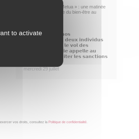
Opération « Taofe Metua » : une matinée
placée sous le signe du bien-être au
féminin
mercredi 29 juillet
ant to activate
𝗗𝗶𝘀𝗽𝗮𝗿𝗶𝘁𝗶𝗼𝗻 𝗱𝗲 𝗻𝗼𝘀
𝗯𝗼𝘂𝗴𝗮𝗶𝗻𝘃𝗶𝗹𝗹𝗶𝗲𝗿𝘀, 𝗱𝗲𝘂𝘅 𝗶𝗻𝗱𝗶𝘃𝗶𝗱𝘂𝘀
𝗶𝗱𝗲𝗻𝘁𝗶𝗳𝗶é𝘀 𝗮𝗽𝗿é𝘀 𝗹𝗲 𝘃𝗼𝗹 𝗱𝗲𝘀
𝗽𝗹𝗮𝗻𝘁𝗲𝘀, 𝗹𝗮 𝗺𝗮𝗶𝗿𝗶𝗲 𝗮𝗽𝗽𝗲𝗹𝗹𝗲 𝗮𝘂
𝗰𝗶𝘃𝗶𝘀𝗺𝗲 𝗽𝗼𝘂𝗿 é𝘃𝗶𝘁𝗲𝗿 𝗹𝗲𝘀 𝘀𝗮𝗻𝗰𝘁𝗶𝗼𝗻𝘀
!
mercredi 29 juillet
exercer vos droits, consultez la
Politique de confidentialité
.