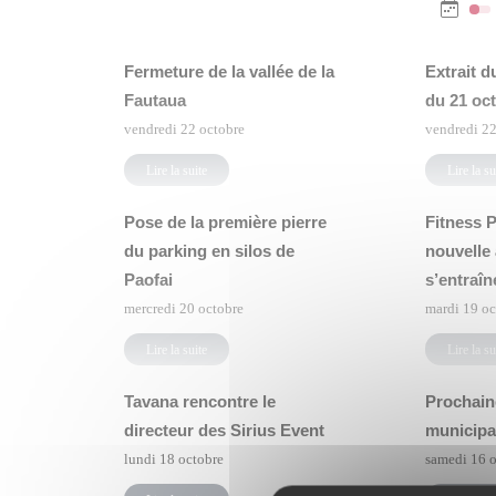
Fermeture de la vallée de la
Extrait d
Fautaua
du 21 oc
vendredi 22 octobre
vendredi 22
Lire la suite
Lire la su
Pose de la première pierre
Fitness P
du parking en silos de
nouvelle
Paofai
s’entraîne
mercredi 20 octobre
mardi 19 oc
Lire la suite
Lire la su
Tavana rencontre le
Prochain
directeur des Sirius Event
municipal
lundi 18 octobre
samedi 16 o