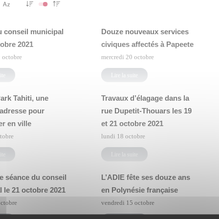
u conseil municipal
Douze nouveaux services
tobre 2021
civiques affectés à Papeete
 octobre
mercredi 20 octobre
ite
Lire la suite
ark Tahiti, une
Travaux d’élagage dans la
 adresse pour
rue Dupetit-Thouars les 19
r en ville
et 21 octobre 2021
tobre
lundi 18 octobre
ite
Lire la suite
e séance du conseil
L’ADIE fête ses douze ans
 le 21 octobre 2021
en Polynésie française
ctobre
vendredi 15 octobre